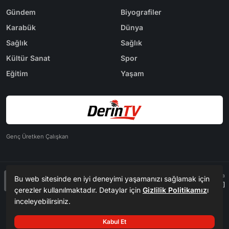
Gündem
Biyografiler
Karabük
Dünya
Sağlık
Sağlık
Kültür Sanat
Spor
Eğitim
Yaşam
Genç Üretken Çalışkan
Tasarım & Yazılım
Tema
Bu web sitesinde en iyi deneyimi yaşamanızı sağlamak için
Kerem
ER
Mevzu² [v1.2.9.3]
çerezler kullanılmaktadır. Detaylar için
Gizlilik Politikamız
ı
inceleyebilirsiniz.
Copyright
Derin Tv - 2026. Tüm Hakları Saklıdır.
©
Kabul Et