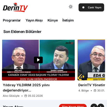
Canlı Yayın
Programlar
Yayın Akışı
Künye
İletişim
Son Eklenen Bölümler
LIVE
Sesi Aç
Yıldıray YILDIRIM 2025 yılını
DerinTV Yönetim 
değerlendiriyor...
4. Bölge
•
30.01.2
Alıcı Gözüyle
•
05.02.2026
Yayın Akışı
Tüm Yayın Akışı