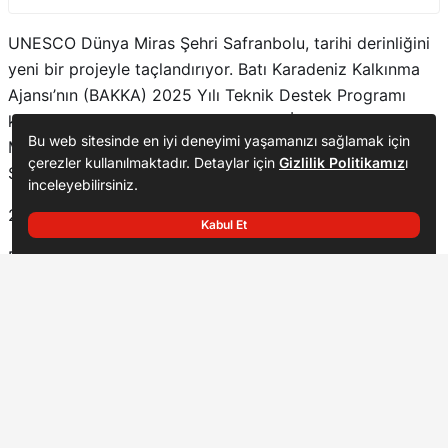
UNESCO Dünya Miras Şehri Safranbolu, tarihi derinliğini
yeni bir projeyle taçlandırıyor. Batı Karadeniz Kalkınma
Ajansı’nın (BAKKA) 2025 Yılı Teknik Destek Programı
kapsamında desteklenen ve Karabük İl Kültür ve Turizm
Bu web sitesinde en iyi deneyimi yaşamanızı sağlamak için
Müdürlüğü tarafından yürütülen “Safranbolu Antik Rota:
çerezler kullanılmaktadır. Detaylar için
Gizlilik Politikamız
ı
Seyyahlar Yolu” projesinde önemli bir aşama kaydedildi.
inceleyebilirsiniz.
2300 Metrelik Tarih Hattı Tescillendi
Kabul Et
Proje kapsamında, ilçenin stratejik noktalarından Kalealtı
4. BÖLGE
ve Göktepe Tümülüsü güzergâhında bulunan yaklaşık
Paylaş
A-
A+
2300 metrelik hat üzerinde titiz bir envanter çalışması
yürütüldü. Kültürel, doğal ve tarihî miras unsurlarının tek
tek tespit edildiği bölgede, bu değerlerin korunarak
turizme kazandırılması hedefleniyor.
Yatırımlar İçin Referans Olacak