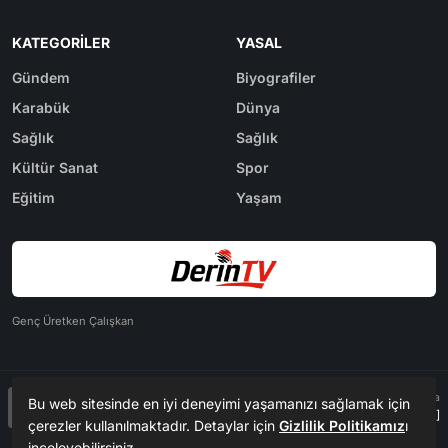
KATEGORILER
YASAL
Gündem
Biyografiler
Karabük
Dünya
Sağlık
Sağlık
Kültür Sanat
Spor
Eğitim
Yaşam
Genç Üretken Çalışkan
Tasarım & Yazılım
Tema
Bu web sitesinde en iyi deneyimi yaşamanızı sağlamak için
Kerem
ER
Mevzu² [v1.2.9.3]
çerezler kullanılmaktadır. Detaylar için
Gizlilik Politikamız
ı
inceleyebilirsiniz.