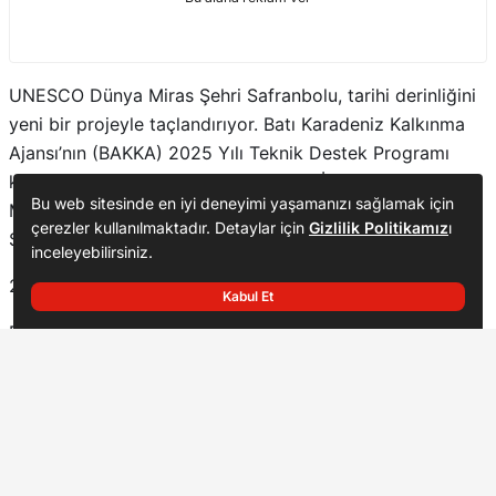
UNESCO Dünya Miras Şehri Safranbolu, tarihi derinliğini
yeni bir projeyle taçlandırıyor. Batı Karadeniz Kalkınma
Ajansı’nın (BAKKA) 2025 Yılı Teknik Destek Programı
kapsamında desteklenen ve Karabük İl Kültür ve Turizm
Bu web sitesinde en iyi deneyimi yaşamanızı sağlamak için
Müdürlüğü tarafından yürütülen “Safranbolu Antik Rota:
çerezler kullanılmaktadır. Detaylar için
Gizlilik Politikamız
ı
Seyyahlar Yolu” projesinde önemli bir aşama kaydedildi.
inceleyebilirsiniz.
2300 Metrelik Tarih Hattı Tescillendi
Kabul Et
Proje kapsamında, ilçenin stratejik noktalarından Kalealtı
Başkan Çetinkaya Kolları Sıvadı, Tarlada Ter Döktü!
ve Göktepe Tümülüsü güzergâhında bulunan yaklaşık
Paylaş
A-
A+
2300 metrelik hat üzerinde titiz bir envanter çalışması
yürütüldü. Kültürel, doğal ve tarihî miras unsurlarının tek
tek tespit edildiği bölgede, bu değerlerin korunarak
turizme kazandırılması hedefleniyor.