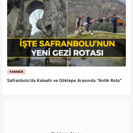
KARABÜK
Safranbolu’da Kalealtı ve Göktepe Arasında “Antik Rota”
Ka
B