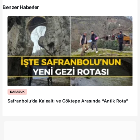
Benzer Haberler
KARABÜK
Safranbolu’da Kalealtı ve Göktepe Arasında “Antik Rota”
Ka
B