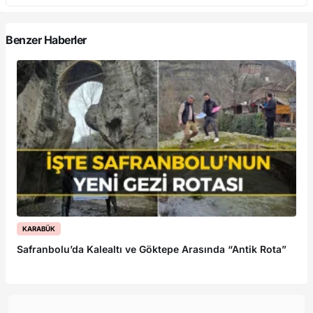
Benzer Haberler
KARABÜK
Safranbolu’da Kalealtı ve Göktepe Arasında “Antik Rota”
Ka
B