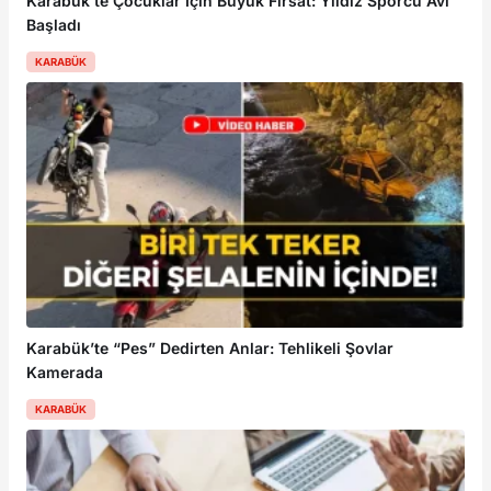
Karabük’te Çocuklar İçin Büyük Fırsat: Yıldız Sporcu Avı
Başladı
KARABÜK
Karabük’te “Pes” Dedirten Anlar: Tehlikeli Şovlar
Kamerada
KARABÜK