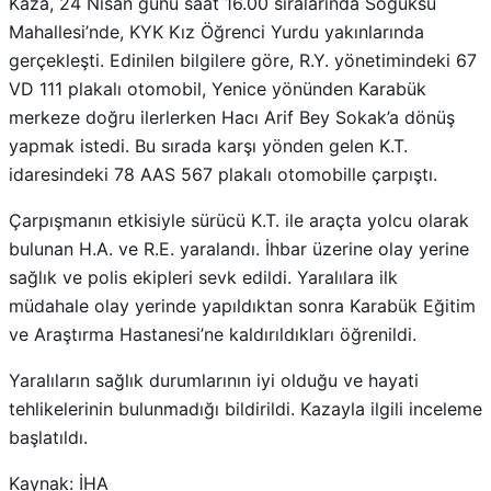
Kaza, 24 Nisan günü saat 16.00 sıralarında Soğuksu
Mahallesi’nde, KYK Kız Öğrenci Yurdu yakınlarında
gerçekleşti. Edinilen bilgilere göre, R.Y. yönetimindeki 67
VD 111 plakalı otomobil, Yenice yönünden Karabük
merkeze doğru ilerlerken Hacı Arif Bey Sokak’a dönüş
yapmak istedi. Bu sırada karşı yönden gelen K.T.
idaresindeki 78 AAS 567 plakalı otomobille çarpıştı.
Çarpışmanın etkisiyle sürücü K.T. ile araçta yolcu olarak
bulunan H.A. ve R.E. yaralandı. İhbar üzerine olay yerine
sağlık ve polis ekipleri sevk edildi. Yaralılara ilk
müdahale olay yerinde yapıldıktan sonra Karabük Eğitim
ve Araştırma Hastanesi’ne kaldırıldıkları öğrenildi.
Yaralıların sağlık durumlarının iyi olduğu ve hayati
tehlikelerinin bulunmadığı bildirildi. Kazayla ilgili inceleme
başlatıldı.
Kaynak: İHA