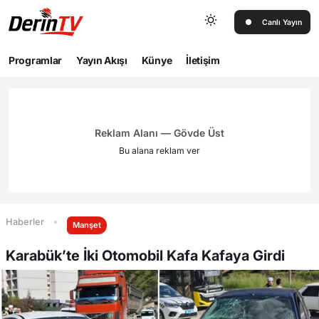
Canlı Yayın
Programlar
Yayın Akışı
Künye
İletişim
Reklam Alanı — Gövde Üst
Bu alana reklam ver
Haberler
Manşet
Karabük’te İki Otomobil Kafa Kafaya Girdi