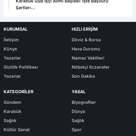
Karabük GSB İşçi Alımı Başladı: İşte Başvuru
Şartları
KURUMSAL
HIZLI ERIŞIM
İletişim
Döviz & Borsa
Künye
Hava Durumu
Yazarlar
Namaz Vakitleri
Gizlilik Politikası
Nöbetçi Eczaneler
Yazarlar
Son Dakika
KATEGORILER
YASAL
Gündem
Biyografiler
Karabük
Dünya
Sağlık
Sağlık
Kültür Sanat
Spor