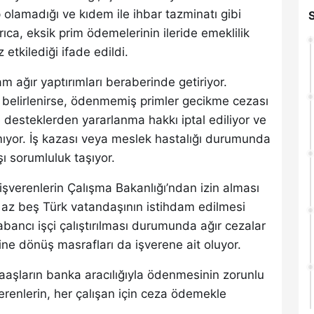
olamadığı ve kıdem ile ihbar tazminatı gibi
Ayrıca, eksik prim ödemelerinin ileride emeklilik
etkilediği ifade edildi.
am ağır yaptırımları beraberinde getiriyor.
ığı belirlenirse, ödenmemiş primler gecikme cezası
k ve desteklerden yararlanma hakkı iptal ediliyor ve
mıyor. İş kazası veya meslek hastalığı durumunda
ı sorumluluk taşıyor.
 işverenlerin Çalışma Bakanlığı’ndan izin alması
n az beş Türk vatandaşının istihdam edilmesi
bancı işçi çalıştırılması durumunda ağır cezalar
ine dönüş masrafları da işverene ait oluyor.
 maaşların banka aracılığıyla ödenmesinin zorunlu
erenlerin, her çalışan için ceza ödemekle