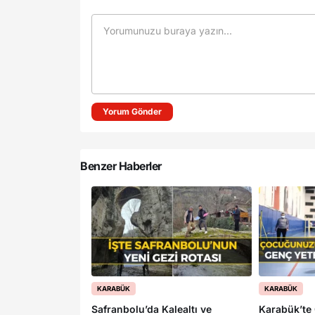
Yorum Gönder
Benzer Haberler
KARABÜK
KARABÜK
Safranbolu’da Kalealtı ve
Karabük’te 