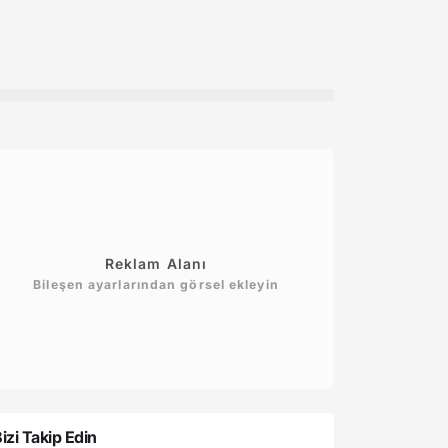
şvuru Şartları
Bölgeler Etkileniyor?
Gör
Reklam Alanı
Bileşen ayarlarından görsel ekleyin
izi Takip Edin