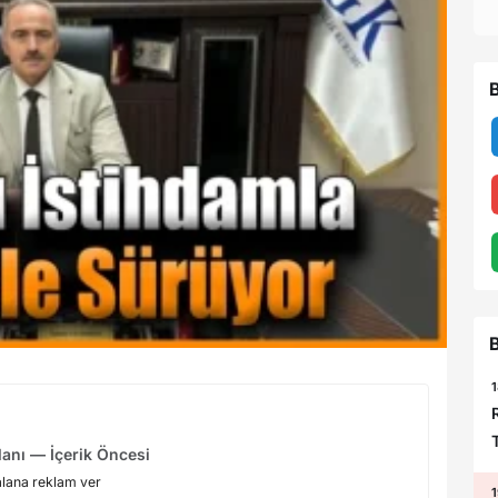
B
B
1
T
anı — İçerik Öncesi
alana reklam ver
1