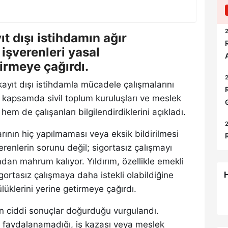
2
t dışı istihdamın ağır
işverenleri yasal
irmeye çağırdı.
2
ayıt dışı istihdamla mücadele çalışmalarını
u kapsamda sivil toplum kuruluşları ve meslek
hem de çalışanları bilgilendirdiklerini açıkladı.
2
larının hiç yapılmaması veya eksik bildirilmesi
renlerin sorunu değil; sigortasız çalışmayı
dan mahrum kalıyor. Yıldırım, özellikle emekli
H
gortasız çalışmaya daha istekli olabildiğine
lüklerini yerine getirmeye çağırdı.
dan ciddi sonuçlar doğurduğu vurgulandı.
an faydalanamadığı, iş kazası veya meslek