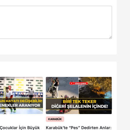
KARABÜK
KARABÜ
Çocuklar İçin Büyük
Karabük’te “Pes” Dedirten Anlar:
Karabük