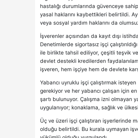
hastalığı durumlarında güvenceye sahip 
yasal haklarını kaybettikleri belirtildi. 
veya sosyal yardım haklarını da olumsuz 
İşverenler açısından da kayıt dışı istihd
Denetimlerde sigortasız işçi çalıştırıld
ile birlikte tahsil ediliyor, çeşitli teşvi
devlet destekli kredilerden faydalanıla
işveren, hem işçiye hem de devlete karş
Yabancı uyruklu işçi çalıştırmak isteyen
gerekiyor ve her yabancı çalışan için e
şartı bulunuyor. Çalışma izni olmayan ya
uygulanıyor; konaklama, sağlık ve ülkes
Üç ve üzeri işçi çalıştıran işyerlerinde
olduğu belirtildi. Bu kurala uymayan işv
yükümlü olduğu vurgulandı.