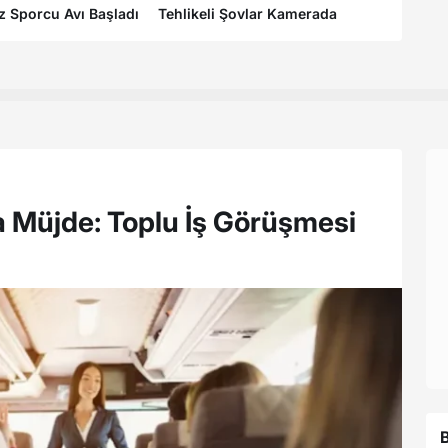
ız Sporcu Avı Başladı
Tehlikeli Şovlar Kamerada
İşte Ba
a Müjde: Toplu İş Görüşmesi
B