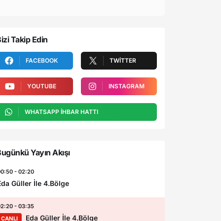
izi Takip Edin
FACEBOOK
TWITTER
YOUTUBE
INSTAGRAM
WHATSAPP İHBAR HATTI
ugünkü Yayın Akışı
0:50 - 02:20
Eda Güller İle 4.Bölge
2:20 - 03:35
Eda Güller İle 4.Bölge
CANLI