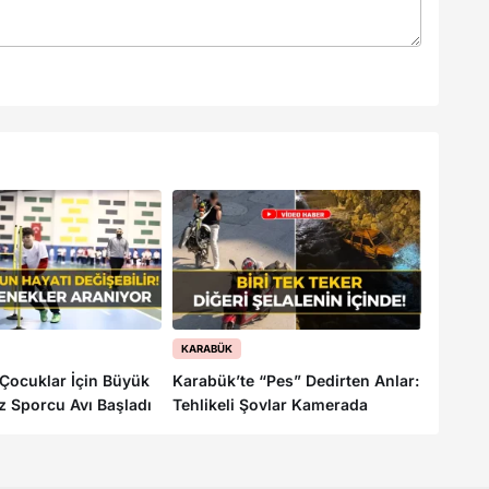
KARABÜK
KARABÜ
Çocuklar İçin Büyük
Karabük’te “Pes” Dedirten Anlar:
Karabük
ız Sporcu Avı Başladı
Tehlikeli Şovlar Kamerada
İşte Ba