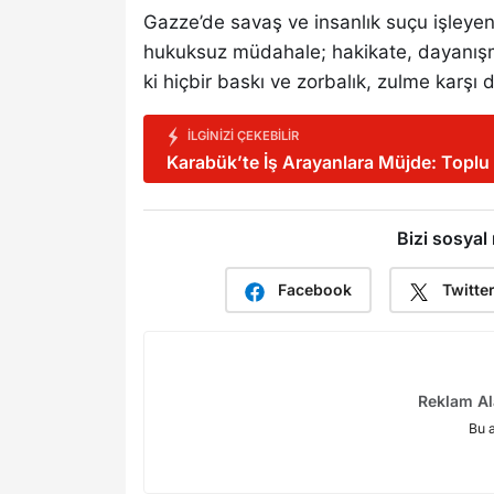
Gazze’de savaş ve insanlık suçu işleyen İ
hukuksuz müdahale; hakikate, dayanışmay
ki hiçbir baskı ve zorbalık, zulme karşı
İLGINIZI ÇEKEBILIR
Karabük’te İş Arayanlara Müjde: Toplu
Bizi sosyal
Facebook
Twitte
Reklam Al
Bu 