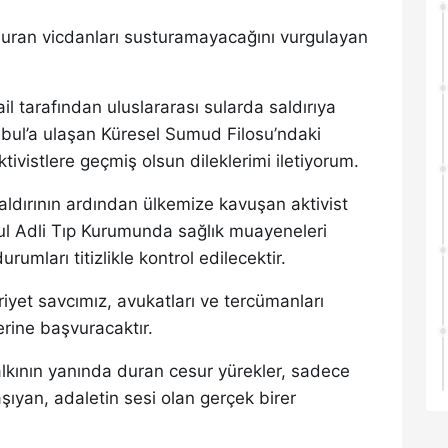
 duran vicdanları susturamayacağını vurgulayan
ail tarafından uluslararası sularda saldırıya
nbul’a ulaşan Küresel Sumud Filosu’ndaki
tivistlere geçmiş olsun dileklerimi iletiyorum.
saldırının ardından ülkemize kavuşan aktivist
nbul Adli Tıp Kurumunda sağlık muayeneleri
urumları titizlikle kontrol edilecektir.
iyet savcımız, avukatları ve tercümanları
lerine başvuracaktır.
lkının yanında duran cesur yürekler, sadece
taşıyan, adaletin sesi olan gerçek birer