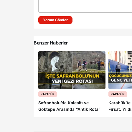
Yorum Gönder
Benzer Haberler
KARABÜK
KARABÜK
Safranbolu’da Kalealtı ve
Karabük’te 
Göktepe Arasında “Antik Rota”
Fırsat: Yıld