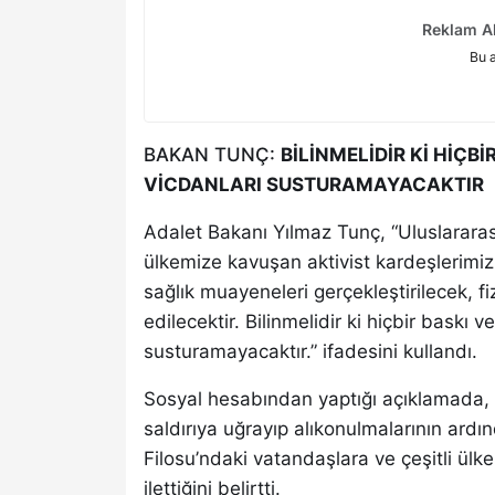
Reklam Al
Bu 
BAKAN TUNÇ:
BİLİNMELİDİR Kİ HİÇB
VİCDANLARI SUSTURAMAYACAKTIR
Adalet Bakanı Yılmaz Tunç, “Uluslararası
ülkemize kavuşan aktivist kardeşlerimiz
sağlık muayeneleri gerçekleştirilecek, fiz
edilecektir. Bilinmelidir ki hiçbir baskı 
susturamayacaktır.” ifadesini kullandı.
Sosyal hesabından yaptığı açıklamada, iş
saldırıya uğrayıp alıkonulmalarının ard
Filosu’ndaki vatandaşlara ve çeşitli ülke
ilettiğini belirtti.