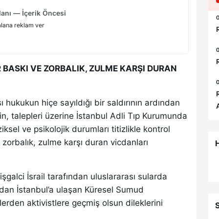
anı — İçerik Öncesi
0
alana reklam ver
0
İR BASKI VE ZORBALIK, ZULME KARŞI DURAN
0
 hukukun hiçe sayıldığı bir saldırının ardından
in, talepleri üzerine İstanbul Adli Tıp Kurumunda
iksel ve psikolojik durumları titizlikle kontrol
ve zorbalık, zulme karşı duran vicdanları
H
galci İsrail tarafından uluslararası sularda
ından İstanbul’a ulaşan Küresel Sumud
lerden aktivistlere geçmiş olsun dileklerini