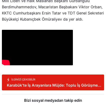
Milli Lideri ve Halk Maslahatı Başkanı Gurbangulu
Berdimuhammedov, Macaristan Başbakanı Viktor Orban,
KKTC Cumhurbaşkanı Ersin Tatar ve TDT Genel Sekreteri
Büyükelçi Kubanıçbek Ömüraliyev da yer aldı.
İLGINIZI ÇEKEBILIR
Karabük’te İş Arayanlara Müjde: Toplu İş Görüşmesi
Yapılacak!
Bizi sosyal medyadan takip edin