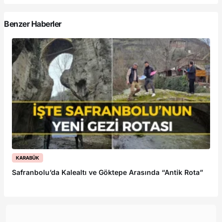
Benzer Haberler
KARABÜK
Safranbolu’da Kalealtı ve Göktepe Arasında “Antik Rota”
Ka
B