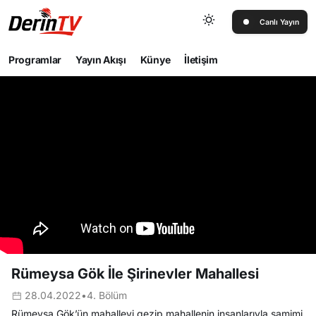
Canlı Yayın
Programlar
Yayın Akışı
Künye
İletişim
Rümeysa Gök İle Şirinevler Mahallesi
28.04.2022
•
4. Bölüm
Rümeysa Gök’ün mahalleyi gezip mahallenin insanlarıyla samimi