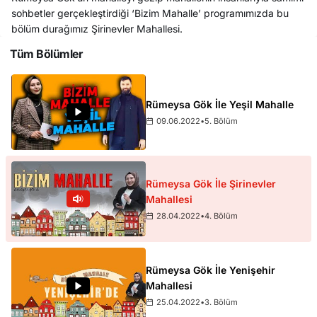
sohbetler gerçekleştirdiği ‘Bizim Mahalle’ programımızda bu
bölüm durağımız Şirinevler Mahallesi.
Tüm Bölümler
Rümeysa Gök İle Yeşil Mahalle
09.06.2022
•
5. Bölüm
Rümeysa Gök İle Şirinevler
Mahallesi
28.04.2022
•
4. Bölüm
Rümeysa Gök İle Yenişehir
Mahallesi
25.04.2022
•
3. Bölüm